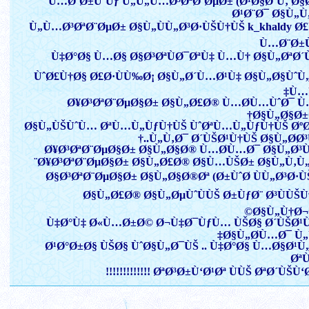
Ù…Ø¨Ø±ÙˆÙƒ Ù„Ù„Ù…Ø³ØªØ¨ØµØ± (Ø¹Ø§Ø´Ù‚ Ø§
Ø¹Ø¨Ø¯ Ø§Ù„Ù
Ù„Ù…Ø³ØªØ¨ØµØ± Ø§Ù„ÙÙ„Ø³Ø·ÙŠÙ†ÙŠ k_khaldy Ø£
Ù…Ø¨Ø±
Ù‡Ø°Ø§ Ù…Ø§ Ø§Ø³ØªÙØ¯ØªÙ‡ Ù…Ù† Ø§Ù„ØªØ´
ÙˆØ£Ù†Ø§ Ø£Ø·ÙÙ‰Ø¡ Ø§Ù„Ø´Ù…Ø¹Ù‡ Ø§Ù„Ø§Ùˆ
Ù…
Ø¥Ø³ØªØ¨ØµØ§Ø± Ø§Ù„Ø£Ø® Ù…Ø­Ù…ÙˆØ¯ 
Ø§Ù„Ø§Ø±
Ø§Ù„ÙŠÙˆÙ… ØªÙ…Ù„ÙƒÙ†ÙŠ ÙˆØªÙ…Ù„ÙƒÙ†ÙŠ Øº
..Ù„Ù‚Ø¯ Ø´ÙŠØ¹Ù†ÙŠ Ø§Ù„Ø­Ø³
Ø¥Ø³ØªØ¨ØµØ§Ø± Ø§Ù„Ø§Ø® Ù…Ø­Ù…Ø¯ Ø§Ù„Ø³
Ø¥Ø³ØªØ¨ØµØ§Ø± Ø§Ù„Ø£Ø® Ø§Ù…ÙŠØ± Ø§Ù„Ù‚Ù„
Ø§Ø³ØªØ¨ØµØ§Ø± Ø§Ù„Ø§Ø®Øª (Ø±ÙˆØ­ ÙÙ„Ø³Ø·Ù
Ø§Ù„Ø£Ø® Ø§Ù„ØµÙˆÙÙŠ Ø±ÙƒØ¨ Ø³ÙÙŠ
Ø§Ù„Ù†Ø¬
Ù‡Ø°Ù‡ Ø«Ù…Ø±Ø© Ø¬Ù‡Ø¯ÙƒÙ… ÙŠØ§ Ø´ÙŠØ¹Ù‡ 
Ø§Ù„Ø­Ù…Ø¯ Ù„
Ø¹Ø°Ø±Ø§ ÙŠØ§ ÙˆØ§Ù„Ø¯ÙŠ .. Ù‡Ø°Ø§ Ù…Ø§Ø¹
Øª
ØªØ³Ø±Ù‘Ø¹Øª ÙÙŠ ØªØ´ÙŠÙ‘Ø¹ÙŠ !!!!!!!