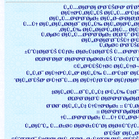
Ù„Ù…Ø§Ø°Ø§ ØªØ´ÙŠØ¹Øª ØŸ
Ø§Ù†ØªÙ‚Ø§Ù„ÙŠ Ø§Ù„Ù…Ø°Ù‡
Ø§Ù„Ù…Ø³ØªØ¨ØµØ± Ø§Ù„Ø¬Ø²Ø§Ø¦
Ù…Ù† Ø§Ù„Ø§Ù„Ø­Ø§Ø¯ Ø§Ù„Ù‰ Ø§Ù„Ø§Ø³Ù„
Ø§Ù„Ù‰ Ø§Ù„Ø§Ø³Ù„Ø§Ù… Ø§Ù„
Ù‚ØµØ© Ø§Ù„Ù…Ø³ØªØ¨ØµØ± Ø£Ø¨Ùˆ Ø²
Ø§Ù„Ø¹Ø§Ø¨Ø¯ÙŠÙ† Ø¹
Ù‚ØµØ© ØªØ´ÙŠ
ÙˆÙ‡Ø§Ø¨ÙŠ ÙÙƒØ± Ø§Ø±Ù‡Ø§Ø¨ÙŠ Ù…Ø³ØªØ¨
Ø£Ø³Ø¨Ø§Ø¨ Ø§Ø³ØªØ¨ØµØ¢Ø±ÙŠ ÙˆØ±ÙƒÙˆ
Ù„Ø³ÙÙŠÙ†Ø© Ø§Ù„Ù†Ø¬
Ù„Ù‚Ø¯ Ø§Ù†ØªÙ‚Ù„Øª Ø§Ù„Ù‰ Ù…Ø°Ù‡Ø¨ Ø§
Ø§Ù„Ø¨ÙŠØª Ø¹Ù†Ø¯Ù…Ø§ Ø§Ù†ÙƒØ´ÙØª Ø§ÙƒØ§Ø°ÙŠØ¨
Ø§Ù„Ø­Ù…Ø¯Ù„Ù„Ù‡ Ø¹Ù„Ù‰ Ù‡Ø¯
Ø£Ø³Ø¨Ø§Ø¨Ù Ø§Ø³ØªØ¨ØµØ§
Ø¨Ø­Ø¨ Ø§Ù„Ù„Ù‡ Ù†Ù†ØªØµØ± :: ÙˆÙ‚
Ø§Ø³ØªØ¨ØµØ§Ø±Ù
Ù…Ø³ØªØ¨ØµØ± Ù…Ù† ÙÙ„Ø³Ø·
Ù„Ø§ÙˆÙ„ Ù…Ø±Ø© Ø§Ø¹Ø±ÙÙˆØ§ Ø§Ø®ÙˆÙƒÙ
Ø¨ÙŠØ¨ Ø§Ù„Ø­