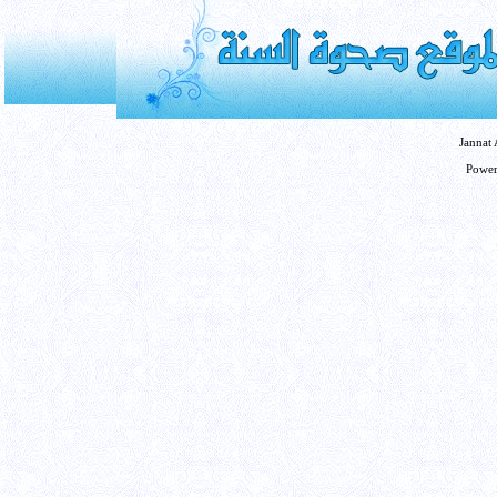
Jannat
Powe