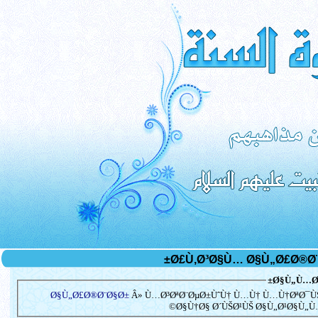
Ø§Ù„Ù…Ø³
Ø§Ù„Ø£Ø®Ø¨Ø§Ø±
Â» Ù…Ø³ØªØ¨ØµØ±ÙˆÙ† Ù…Ù† Ù…Ù†ØªØ¯Ù
Ø§Ù†Ø§ Ø´ÙŠØ¹ÙŠ Ø§Ù„Ø¹Ø§Ù„Ù