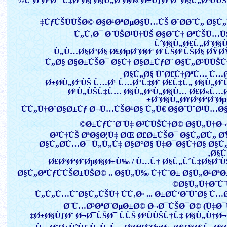
ÙˆØ¨Ø¹Ø¯ Ù‡Ø°Ø§ Ø§Ù„Ø¨Ø­Ø« Ø±ÙƒØ¨Øª Ø§Ù„Ø³ÙÙŠÙ†Ø©
ÙƒÙŠÙÙŠØ© Ø§Ø¹ØªØµØ§Ù…ÙŠ Ø¨Ø­Ø¨Ù„ Ø§Ù„
Ù„Ù‚Ø¯ Ø´ÙŠØ¹Ù†ÙŠ Ø§Ø¨Ù† ØªÙŠÙ…
ÙˆØ§Ù„Ø£Ù„Ø¨Ø§
Ù„Ù…Ø§Ø°Ø§ Ø£ØµØ¨Ø­Øª Ø´ÙŠØ¹ÙŠØ§ ØŸ
Ù„Ø§ Ø§Ø±ÙŠØ¯ Ø§Ù† Ø§Ø±ÙƒØ¨ Ø§Ù„Ø³ÙÙŠ
Ø§Ù„Ø§ ÙˆØ£Ù†ØªÙ… Ù…
Ø±Ø­Ù„ØªÙŠ Ù…Ø¹ Ù…Ø°Ù‡Ø¨ Ø£Ù‡Ù„ Ø§Ù„Ø¨
Ø¹Ù„ÙŠÙ‡Ù… Ø§Ù„Ø³Ù„Ø§Ù… Ø£Ø«Ù…
Ø¨Ø§Ù„Ø¥Ø³ØªØ¨Øµ
ÙÙ„Ù†Ø¨Ø§Ø±Ùƒ Ø¬Ù…ÙŠØ¹Ø§ Ù„Ù€ Ø§Ø¨ÙˆØ¹Ù…Ø
Ø±ÙƒÙˆØ¨Ù‡ Ø³ÙÙŠÙ†Ø© Ø§Ù„Ù†Ø¬
Ø³Ù†ÙŠ ØªØ§Ø¦Ù‡ ØŒ Ø£Ø±ÙŠØ¯ Ø§Ù„Ø­Ù„ 
Ø§Ù„Ø­Ù…Ø¯ Ù„Ù„Ù‡ Ø§Ø°Ø§ Ù‡Ø¯Ø§Ù†Ø§ Ø§
Ø§Ù„
Ø£Ø³ØªØ¨ØµØ§Ø±Ù‰ / Ù…Ù† Ø§Ù„ÙˆÙ‡Ø§Ø¨
Ø§Ù„ØªÙƒÙÙŠØ±ÙŠØ© .. Ø§Ù„Ù‰ Ù†ÙˆØ± Ø§Ù„Ø¹Øª
Ø§Ù„Ù†Ø¨Ùˆ
Ù„Ù„Ù…ÙˆØ§Ù„ÙŠÙ† ÙÙ‚Ø· ... Ø±Ø­Ù‘Ø¨ÙˆØ§ Ù…
Ø¨Ù…Ø³ØªØ¨ØµØ±Ø© Ø¬Ø¯ÙŠØ¯Ø© (Ù‡Ø
Ø±Ø§ÙƒØ¨ Ø¬Ø¯ÙŠØ¯ ÙÙŠ Ø³ÙÙŠÙ†Ù‡ Ø§Ù„Ù†Ø¬