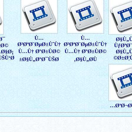
Ù…
Ø§Ù„Ø±Ø¯ÙˆØ¯
Ø³ØªØ¨ØµØ±ÙˆÙ†
Ø³ØªØ
Ø§Ù„Ø³Ù†ÙŠÙ‘Ø©
Ù…Ù† ØºØ±ÙØ©
Ù…Ù† 
Ø¹Ù„Ù‰ Ø¹Ù„Ù…Ø§Ø¡
Ø§Ù„ÙˆÙ‡Ø§Ø¨ÙŠÙ‘Ø©
Ø§Ù„ØºØ¯ÙŠØ±
Ø§