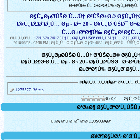
Ø¬Ø¹ÙØ± Ù…Ø±ØªØ¶Ù‰ Ø§Ù„Ø¹Ø§Ù
Ø§Ù„ØµØ­ÙŠØ­ Ù…Ù† Ø³ÙŠØ±Ø© Ø§Ù„Ù†
Ø§Ù„Ø£Ø¹Ø¸Ù… Øµ - Ø¬ 20 - Ø§Ù„Ø³ÙŠØ¯ Ø¬Ø
Ù…Ø±ØªØ¶Ù‰ Ø§Ù„Ø¹Ø§Ù…
Ø³ÙŠØ±Ø© Ø£Ù‡Ù„ Ø§Ù„Ø¨ÙŠØª Ø¹Ù„ÙŠÙ‡Ù… Ø§Ù„Ø³
Ø§Ù„Ù‚Ø³Ù…:
2010/06/03 - 05:58 PM
| Ø§Ù„Ù…Ø´Ø§Ù‡Ø¯Ø§Øª: 4632 | Ø§Ù„ØªØ­Ù…ÙŠÙ„Ø§
Ø§Ù„ØµØ­ÙŠØ­ Ù…Ù† Ø³ÙŠØ±Ø© Ø§Ù„Ù
Ø§Ù„Ø£Ø¹Ø¸Ù… Øµ - Ø¬ 20 - Ø§Ù„Ø³ÙŠØ¯ Ø¬Ø¹Ù
Ø±ØªØ¶Ù‰ Ø§Ù„Ø¹Ø§Ù
Ø§Ù„Ù…Ù„ÙØ§Øª Ø§Ù„Ù…Ø±Ù
1275577136.zip
0 / 0,0
Ø§Ù„ØªÙ
Ù„Ø§ ØªÙˆØ¬Ø¯ ØªØ¹Ù„ÙŠÙ‚Ø§Øª!