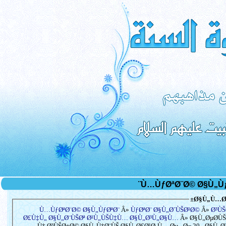
Ø§Ù„Ù…Ø³
Ù…ÙƒØªØ¨Ø© Ø§Ù„ÙƒØªØ¨
Â»
ÙƒØªØ¨ Ø§Ù„Ø´ÙŠØ¹Ø©
Â»
Ø³Ù
Ø£Ù‡Ù„ Ø§Ù„Ø¨ÙŠØª Ø¹Ù„ÙŠÙ‡Ù… Ø§Ù„Ø³Ù„Ø§Ù…
Â» Ø§Ù„ØµØ­ÙŠ
Ù† Ø³ÙŠØ±Ø© Ø§Ù„Ù†Ø¨ÙŠ Ø§Ù„Ø£Ø¹Ø¸Ù… Øµ - Ø¬ 20 - Ø§Ù„Ø