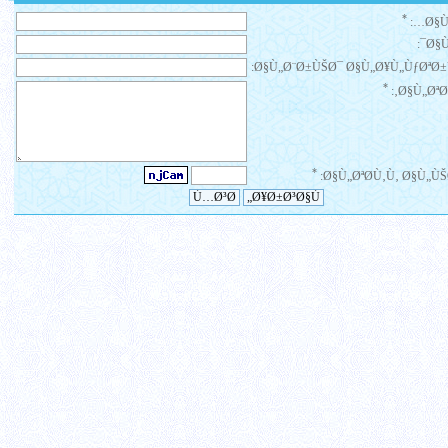
*
Ø§Ù
Ø§Ù
Ø§Ù„Ø¨Ø±ÙŠØ¯ Ø§Ù„Ø¥Ù„ÙƒØªØ±
*
Ø§Ù„ØªØ¹
*
Ø§Ù„ØªØ­Ù‚Ù‚ Ø§Ù„ÙŠ