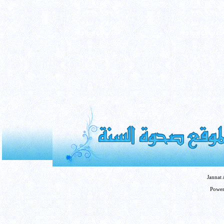
Jannat
Powe