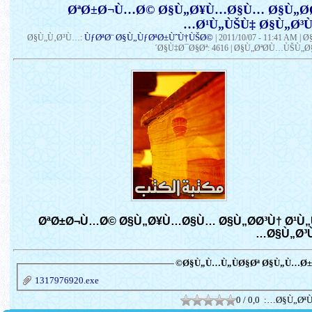
ØªØ±Ø¬Ù…Ø© Ø§Ù„Ø¥Ù…Ø§Ù… Ø§Ù„Ø­
Ø¹Ù„ÙŠÙ‡ Ø§Ù„Ø³Ù
ÙƒØªØ¨ Ø§Ù„ÙƒØªØ±ÙˆÙ†ÙŠØ©
Ø§Ù„Ù‚Ø³Ù…:
|
2011/10/07 - 11:41 AM
| 
´Ø§Ù‡Ø¯Ø§Øª: 4616 | Ø§Ù„ØªØ­Ù…ÙŠÙ„Ø§
ØªØ±Ø¬Ù…Ø© Ø§Ù„Ø¥Ù…Ø§Ù… Ø§Ù„Ø­Ø³Ù† Ø¹Ù
Ø§Ù„Ø³Ù
Ø§Ù„Ù…Ù„ÙØ§Øª Ø§Ù„Ù…Ø±Ù
1317976920.exe
0 / 0,0
Ø§Ù„ØªÙ