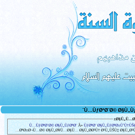
Ø§Ù„Ù…Ø³
Ù…ÙƒØªØ¨Ø© Ø§Ù„ÙƒØªØ¨
Â»
ÙƒØªØ¨ Ø§Ù„ÙƒØªØ±ÙˆÙ†Ù
ØªØ±Ø¬Ù…Ø© Ø§Ù„Ø¥Ù…Ø§Ù… Ø§Ù„Ø­Ø³Ù† Ø¹Ù„ÙŠÙ‡ Ø§Ù„Ø³Ù