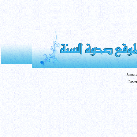
Jannat
Powe