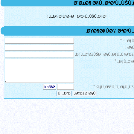
Ù„Ø§ ØªÙˆØ¬Ø¯ ØªØ¹Ù„ÙŠÙ‚Ø§Øª!
*
Ø§Ù
Ø§Ù
Ø§Ù„Ø¨Ø±ÙŠØ¯ Ø§Ù„Ø¥Ù„ÙƒØªØ±
*
Ø§Ù„ØªØ¹
*
Ø§Ù„ØªØ­Ù‚Ù‚ Ø§Ù„ÙŠ