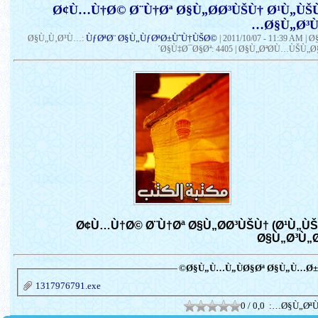
Ø¢Ù…Ù†Ø© Ø¨Ù†Øª Ø§Ù„Ø­Ø³ÙŠÙ† Ø¹Ù„ÙŠ
Ø§Ù„Ø³Ù
ÙƒØªØ¨ Ø§Ù„ÙƒØªØ±ÙˆÙ†ÙŠØ©
Ø§Ù„Ù‚Ø³Ù…:
|
2011/10/07 - 11:39 AM
| 
´Ø§Ù‡Ø¯Ø§Øª: 4405 | Ø§Ù„ØªØ­Ù…ÙŠÙ„Ø§
Ø¢Ù…Ù†Ø© Ø¨Ù†Øª Ø§Ù„Ø­Ø³ÙŠÙ† (Ø¹Ù„Ù
Ø§Ù„Ø³Ù„
Ø§Ù„Ù…Ù„ÙØ§Øª Ø§Ù„Ù…Ø±Ù
1317976791.exe
0 / 0,0
Ø§Ù„ØªÙ