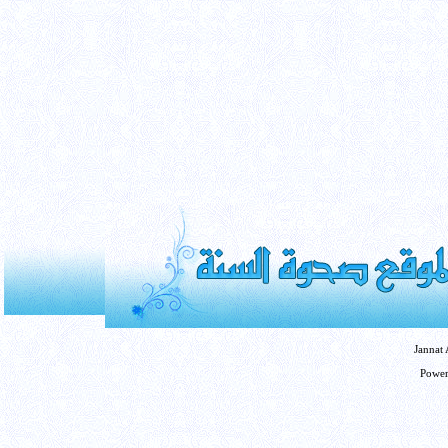
Jannat
Powe