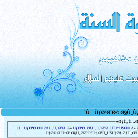
Ø§Ù„Ù…Ø³
Ù…ÙƒØªØ¨Ø© Ø§Ù„ÙƒØªØ¨
Â»
ÙƒØªØ¨ Ø§Ù„ÙƒØªØ±ÙˆÙ†ÙŠØ©
Â» 
Ù†Ø© Ø¨Ù†Øª Ø§Ù„Ø­Ø³ÙŠÙ† Ø¹Ù„ÙŠÙ‡Ø§ Ø§Ù„Ø³Ù