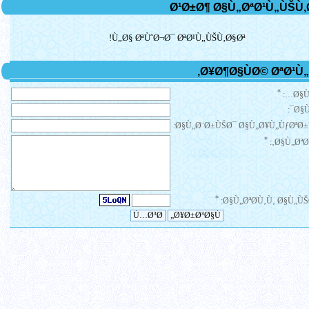
Ù„Ø§ ØªÙˆØ¬Ø¯ ØªØ¹Ù„ÙŠÙ‚Ø§Øª!
*
Ø§Ù
Ø§Ù
Ø§Ù„Ø¨Ø±ÙŠØ¯ Ø§Ù„Ø¥Ù„ÙƒØªØ±
*
Ø§Ù„ØªØ¹
*
Ø§Ù„ØªØ­Ù‚Ù‚ Ø§Ù„ÙŠ