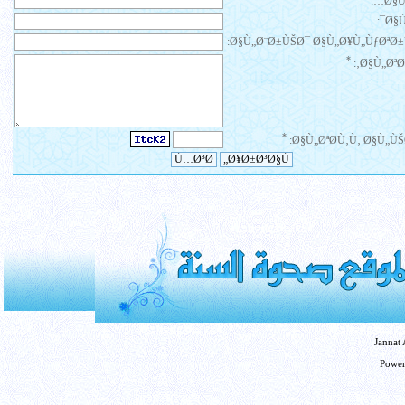
Ø§Ù
Ø§Ù
Ø§Ù„Ø¨Ø±ÙŠØ¯ Ø§Ù„Ø¥Ù„ÙƒØªØ±
*
Ø§Ù„ØªØ¹
*
Ø§Ù„ØªØ­Ù‚Ù‚ Ø§Ù„ÙŠ
Jannat
Powe