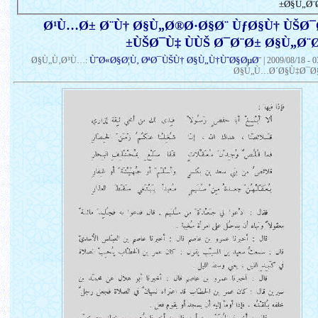
Ø§Ù„Ø¨Ø
Ø¹Ù…Ø± Ø¨Ù† Ø§Ù„Ø®Ø·Ø§Ø¨ ÙƒØ§Ù† ÙŠØ
ÙŠØ¯Ù‡ ÙÙŠ Ø¯Ø¨Ø± Ø§Ù„Ø¨Ø
ÙˆØ«Ø§Ø¦Ù‚ ØªØ¯ÙŠÙ† Ø§Ù„Ù†ÙˆØ§ØµØ¨
Ø§Ù„Ù‚Ø³Ù…:
|
2009/08/18 - 
Ø§Ù„Ù…Ø´Ø§Ù‡Ø¯Ø§Ø