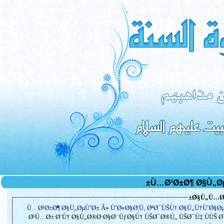
Ø§Ù„Ù…Ø³
Ù…Ø¹Ø±Ø¶ Ø§Ù„ØµÙˆØ±
Â»
ÙˆØ«Ø§Ø¦Ù‚ ØªØ¯ÙŠÙ† Ø§Ù„Ù†ÙˆØ§Ø
Ø¹Ù…Ø± Ø¨Ù† Ø§Ù„Ø®Ø·Ø§Ø¨ ÙƒØ§Ù† ÙŠØ¯Ø®Ù„ ÙŠØ¯Ù‡ ÙÙŠ Ø