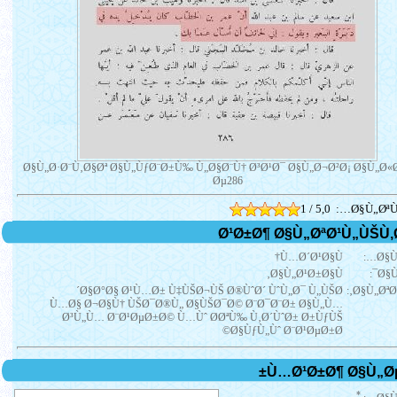
Ø§Ù„Ø·Ø¨Ù‚Ø§Øª Ø§Ù„ÙƒØ¨Ø±Ù‰ Ù„Ø§Ø¨Ù† Ø³Ø¹Ø¯ Ø§Ù„Ø¬Ø²Ø¡ Ø§Ù„Ø«
Øµ286
1 / 5,0
Ø§Ù„ØªÙ
Ù…Ø´Ø¹Ø§Ù†
Ø§Ù
Ø§Ù„Ø¹Ø±Ø§Ù‚
Ø§Ù
Ø§Ø°Ø§ Ø¹Ù…Ø± Ù‡ÙŠØ¬ÙŠ Ø®ÙˆØ´ ÙˆÙ„Ø¯ Ù„ÙŠØ´
Ø§Ù„ØªØ¹
Ù…Ø§ Ø¬Ø§Ù† ÙŠØ¯Ø®Ù„ Ø§ÙŠØ¯Ø© Ø¨Ø¯Ø¨Ø± Ø§Ù„Ù…
Ø³Ù„Ù… Ø¨Ø¹ØµØ±Ø© Ù…Ùˆ Ø­ØªÙ‰ Ù‚Ø´ÙˆØ± Ø±ÙƒÙŠ
Ø§ÙƒÙ„Ùˆ Ø¨Ø¹ØµØ±Ø©
*